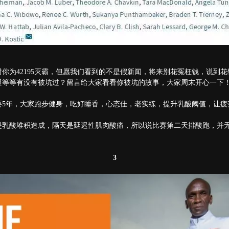
你为42195灭霸，但愿我们看到的不是假新闻，将来别花冤枉钱，说到
通等等有没有被坑过？留言给大家看看你被坑的故事，大家周末开心一下
要5年，大家跑步健身，吃好睡香，心态佳，老实练，提升乳酸阈值，让
乳酸堆积造成，隔天是延迟性肌肉酸痛，所以说比赛第二天排酸跑，并无
3