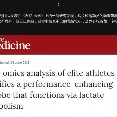
2
rch教授和他团队发表在《自然·医学》上的一项研究发现，马拉松运动员的肠
意不意外，就是让你跑步过程中酸爽不已的乳酸堆积，居然有吃货菌，专