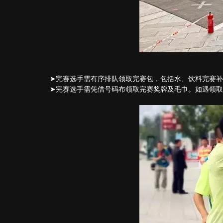
➤完赛选手需有序排队领取完赛包，包括水、饮料完赛
➤完赛选手需凭借号码布领取完赛奖牌及毛巾。如遇领