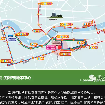
2016沈阳马拉松赛在国内将是首创大型夜跑城市马拉松项目。
17时鸣枪开跑，降低赛事竞技性，增强娱乐性，增加赛事互动，在终点将设置
马拉松的魅力，树立中国“夜跑”马拉松的里程碑。组委会和智美体育将