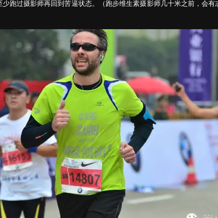
至少跑过摄影师再回到苦逼状态。（跑步维生素摄影师几十米之前，会有