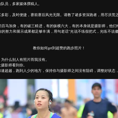
助队员，多家媒体撰稿人。
富多彩，及时便捷，赛前赛后风光无限。请教了诸多资深跑者，用尽洪荒
的百马加身，有的破三精进，有的纵横六大，有的本身就是摄影师，他们
你的努力和展示成果都足够丰满，用句老话“光说不练假把式，光练不说傻
教你如何get到超赞的跑步照片！
：为什么别人有照片而我没有。
让摄影师看到你。
加速超越，跑到人少的地方，保持你与摄影师之间没有阻碍，调整好状态